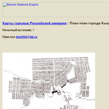
Карты городов Российской империи
: План план города Кышт
Печатный источник:
?
Прислал
bm2002@bk.ru